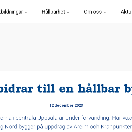
tbildningar
Hållbarhet
Om oss
Aktue
bidrar till en hållbar 
12 december 2023
rna i centrala Uppsala är under förvandling. Här väx
ygg Nord bygger på uppdrag av Areim och Kranpunkten 