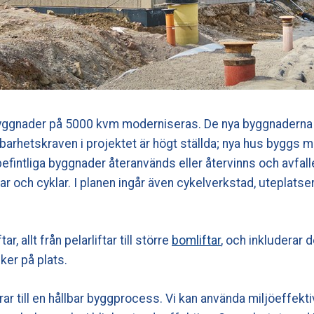
 byggnader på 5000 kvm moderniseras. De nya byggnaderna
barhetskraven i projektet är högt ställda; nya hus byggs me
 befintliga byggnader återanvänds eller återvinns och avfal
lar och cyklar. I planen ingår även cykelverkstad, uteplat
ar, allt från pelarliftar till större
bomliftar
, och inkluderar d
ker på plats.
bidrar till en hållbar byggprocess. Vi kan använda miljöeffe