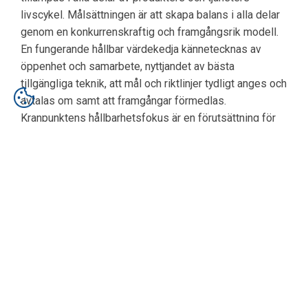
livscykel. Målsättningen är att skapa balans i alla delar
genom en konkurrenskraftig och framgångsrik modell.
En fungerande hållbar värdekedja kännetecknas av
öppenhet och samarbete, nyttjandet av bästa
tillgängliga teknik, att mål och riktlinjer tydligt anges och
avtalas om samt att framgångar förmedlas.
Kranpunktens hållbarhetsfokus är en förutsättning för
företagets långsiktiga lönsamhet och tillväxt.
Affärsmöjligheter skapas när vi arbetar över hela kedjan
– bakåt mot våra leverantörer, inåt mot oss själva och
framåt mot våra kunder.