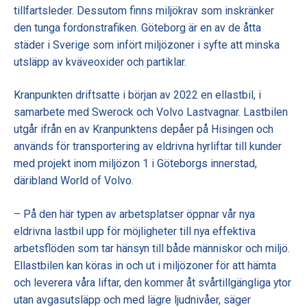
tillfartsleder. Dessutom finns miljökrav som inskränker
den tunga fordonstrafiken. Göteborg är en av de åtta
städer i Sverige som infört miljözoner i syfte att minska
utsläpp av kväveoxider och partiklar.
Kranpunkten driftsatte i början av 2022 en ellastbil, i
samarbete med Swerock och Volvo Lastvagnar. Lastbilen
utgår ifrån en av Kranpunktens depåer på Hisingen och
används för transportering av eldrivna hyrliftar till kunder
med projekt inom miljözon 1 i Göteborgs innerstad,
däribland World of Volvo.
– På den här typen av arbetsplatser öppnar vår nya
eldrivna lastbil upp för möjligheter till nya effektiva
arbetsflöden som tar hänsyn till både människor och miljö.
Ellastbilen kan köras in och ut i miljözoner för att hämta
och leverera våra liftar, den kommer åt svårtillgängliga ytor
utan avgasutsläpp och med lägre ljudnivåer, säger