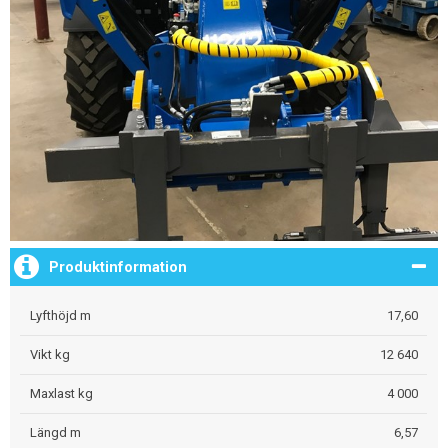
Produktinformation
Lyfthöjd m
17,60
Vikt kg
12 640
Maxlast kg
4 000
Längd m
6,57