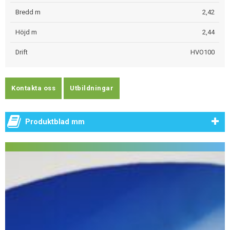
Bredd m
2,42
Höjd m
2,44
Drift
HVO100
Kontakta oss
Utbildningar
Produktblad mm