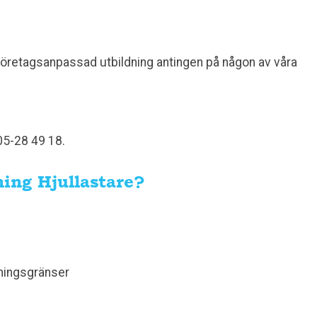
n företagsanpassad utbildning antingen på någon av våra
05-28 49 18.
ning Hjullastare?
tningsgränser