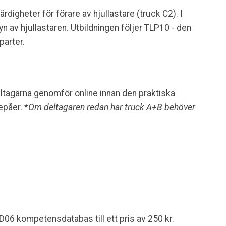
digheter för förare av hjullastare (truck C2). I
yn av hjullastaren. Utbildningen följer TLP10 - den
parter.
ltagarna genomför online innan den praktiska
påer. *
Om deltagaren redan har truck A+B behöver
ID06 kompetensdatabas till ett pris av 250 kr.