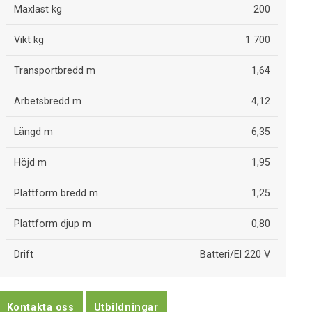
Maxlast kg
200
Vikt kg
1 700
Transportbredd m
1,64
Arbetsbredd m
4,12
Längd m
6,35
Höjd m
1,95
Plattform bredd m
1,25
Plattform djup m
0,80
Drift
Batteri/El 220 V
Kontakta oss
Utbildningar