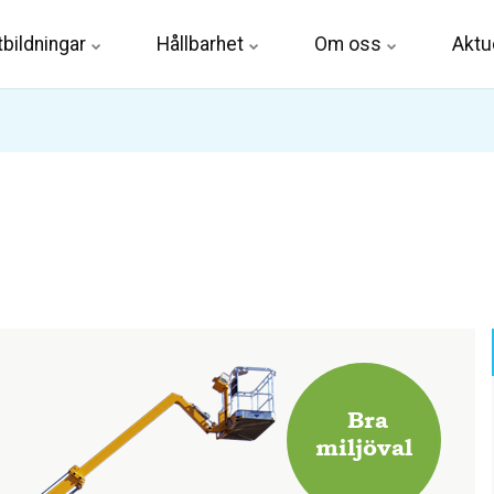
tbildningar
Hållbarhet
Om oss
Aktue
Bra
miljöval
.