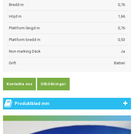
Bredd m
0,76
Höjd m
1,66
Plattform längd m
0,76
Plattform bredd m
0,53
Non marking Däck
Ja
Drift
Batteri
Kontakta oss
Utbildningar
Produktblad mm