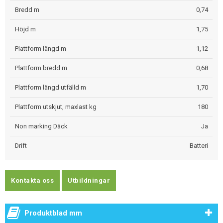
Bredd m
0,74
Höjd m
1,75
Plattform längd m
1,12
Plattform bredd m
0,68
Plattform längd utfälld m
1,70
Plattform utskjut, maxlast kg
180
Non marking Däck
Ja
Drift
Batteri
Kontakta oss
Utbildningar
Produktblad mm