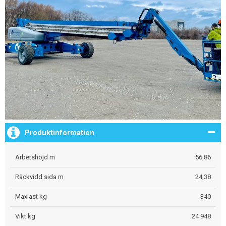
Produktinformation
Arbetshöjd m
56,86
Räckvidd sida m
24,38
Maxlast kg
340
Vikt kg
24 948