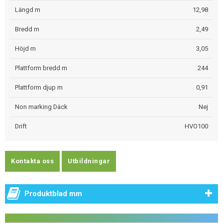
Längd m
12,98
Bredd m
2,49
Höjd m
3,05
Plattform bredd m
244
Plattform djup m
0,91
Non marking Däck
Nej
Drift
HVO100
Kontakta oss
Utbildningar
Produktblad mm