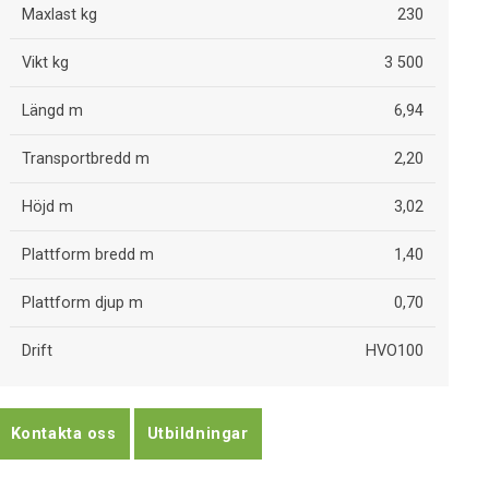
Maxlast kg
230
Vikt kg
3 500
Längd m
6,94
Transportbredd m
2,20
Höjd m
3,02
Plattform bredd m
1,40
Plattform djup m
0,70
Drift
HVO100
Kontakta oss
Utbildningar