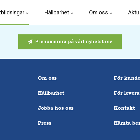
tbildningar
Hållbarhet
Om oss
Aktue
Prenumerera på vårt nyhetsbrev
Om oss
För kunde
Hållbarhet
För levera
Jobba hos oss
Kontakt
Press
Hämta bes