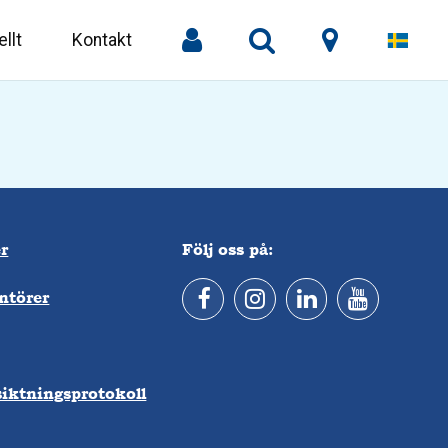
llt
Kontakt
r
Följ oss på:
ntörer
iktningsprotokoll