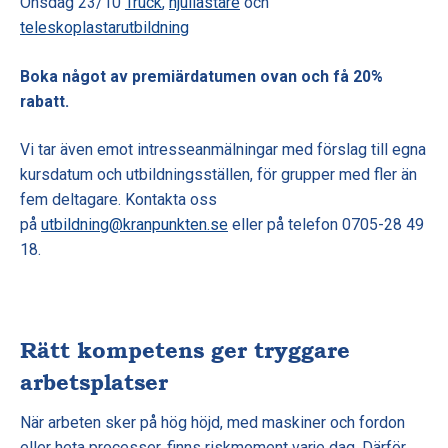
Onsdag 23/10
Truck
,
hjullastare
och
teleskoplastarutbildning
Boka något av premiärdatumen ovan och få 20%
rabatt.
Vi tar även emot intresseanmälningar med förslag till egna
kursdatum och utbildningsställen, för grupper med fler än
fem deltagare. Kontakta oss
på
utbildning@kranpunkten.se
eller på telefon 0705-28 49
18.
Rätt kompetens ger tryggare
arbetsplatser
När arbeten sker på hög höjd, med maskiner och fordon
eller heta processer, finns riskmoment varje dag. Därför